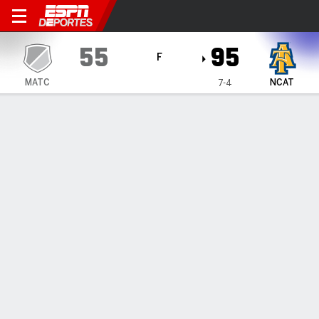
Mid Atlantic Christian Must
55
95
F
MATC
NCAT
7-4
Resumen
Ficha
Estadísticas de Equipo
1
2
T
MATC
27
28
55
NCAT
44
51
95
LÍDERES DEL JUEGO