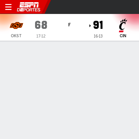
Oklahoma State Cowboys en 
68
91
F
OKST
CIN
17-12
16-13
Resumen
Ficha
Estadísticas de Equipo
1
2
T
OKST
33
35
68
CIN
51
40
91
LÍDERES DEL JUEGO