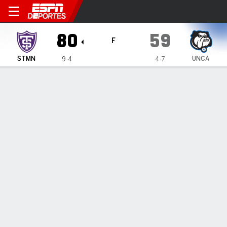
St. Thomas Tommies en UNC 
80
59
F
STMN
UNCA
9-4
4-7
Resumen
Ficha
Estadísticas de Equipo
1
2
T
STMN
46
34
80
UNCA
25
34
59
LÍDERES DEL JUEGO