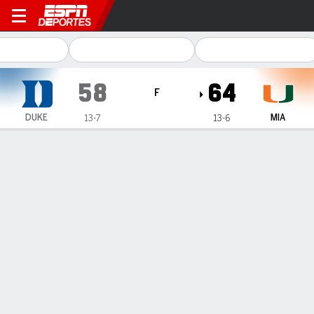
Duke Blue Devils en Miami H
58
64
F
DUKE
MIA
13-7
13-6
Resumen
Ficha
Estadísticas de Equipo
ESTADÍSTICAS DE EQUIPO
FG
22-55
20-49
FG%
40
41