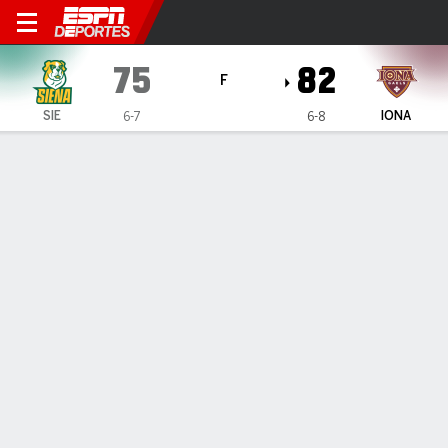
Siena Saints en Iona Gaels
75
82
F
SIE
IONA
6-7
6-8
Resumen
Ficha
Estadísticas de Equipo
ESTADÍSTICAS DE EQUIPO
FG
28-65
31-60
FG%
43
52
3PT
8-21
10-20
3PT%
38
50