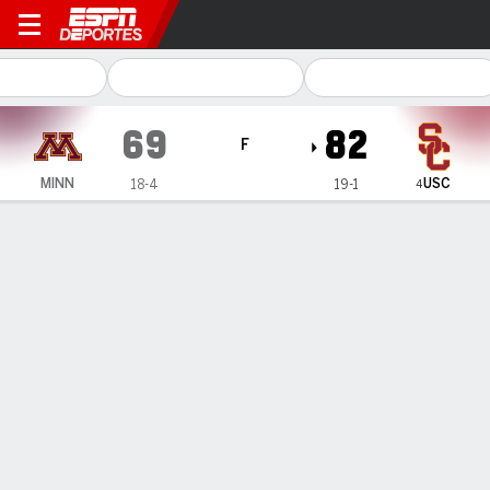
Minnesota Golden Gophers e
69
82
F
USC
MINN
18-4
19-1
4
Resumen
Ficha
Estadísticas de Equipo
ESTADÍSTICAS DE EQUIPO
FG
28-68
30-66
FG%
41
45