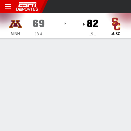
Minnesota Golden Gophers e
69
82
F
USC
MINN
18-4
19-1
4
Resumen
Ficha
Estadísticas de Equipo
Minnesota Golden Gophers
Estadísticas
TITULARES
MIN
PTS
FG
3PT
REB
AST
PÉR
PF
M. Heyer
#
24
33
17
5-8
5-7
7
1
0
4
S. Hart
#
52
30
18
8-15
0-0
8
3
1
3
G. Grocholski
#
25
40
8
3-10
0-2
5
4
1
3
T. McKinney
#
14
22
7
3-6
0-1
2
2
2
3