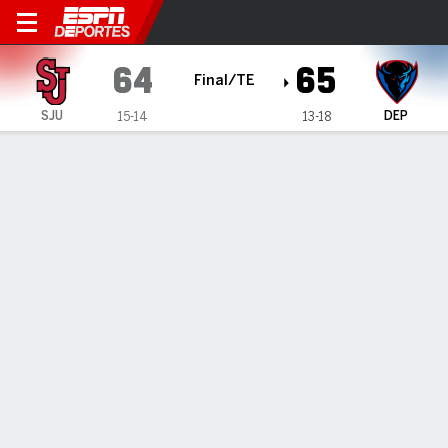
St. John's Red Storm en De
64
65
Final/TE
SJU
DEP
15-14
13-18
Resumen
Ficha
Estadísticas de Equipo
ESTADÍSTICAS DE EQUIPO
FG
20-70
23-57
FG%
29
40
3PT
6-27
5-15
3PT%
22
33