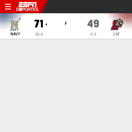
Navy Midshipmen en Lafayet
71
49
F
NAVY
LAF
10-3
4-9
Resumen
Ficha
Estadísticas de Equipo
ESTADÍSTICAS DE EQUIPO
FG
28-62
21-50
FG%
45
42
3PT
10-28
3-12
3PT%
36
25