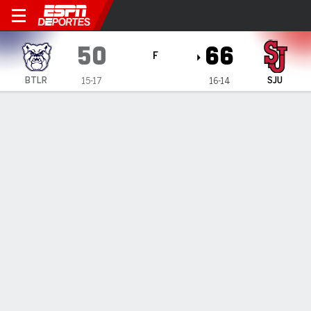
St. John's Red Storm vs Butl
50
66
F
BTLR
SJU
15-17
16-14
Resumen
Ficha
Estadísticas de Equipo
ESTADÍSTICAS DE EQUIPO
FG
19-46
28-48
FG%
41
58
3PT
1-15
5-16
3PT%
7
31