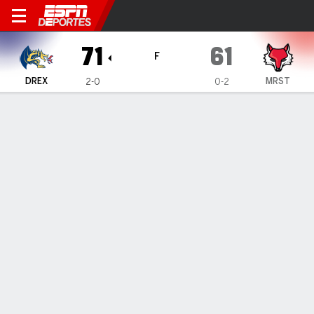
Drexel Dragons en Marist Re
71
61
F
DREX
MRST
2-0
0-2
Resumen
Ficha
Estadísticas de Equipo
ESTADÍSTICAS DE EQUIPO
FG
27-61
23-56
FG%
44
41
3PT
5-12
7-14
3PT%
42
50