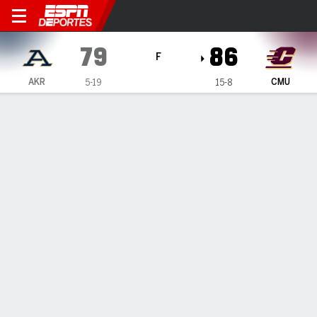
Akron Zips en Central Mich
79
86
F
AKR
CMU
5-19
15-8
Resumen
Ficha
Estadísticas de Equipo
ESTADÍSTICAS DE EQUIPO
FG
32-60
26-54
FG%
53
48
3PT
5-20
3-11
3PT%
25
27