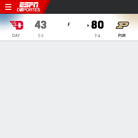
Dayton Flyers en Purdue Boi
43
80
F
DAY
PUR
5-5
7-4
Resumen
Ficha
Estadísticas de Equipo
ESTADÍSTICAS DE EQUIPO
FG
14-55
30-72
FG%
25
42
3PT
6-23
10-24
3PT%
26
42