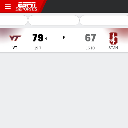
Virginia Tech Hokies en Stan
79
67
F
VT
STAN
19-7
16-10
Resumen
Ficha
Estadísticas de Equipo
ESTADÍSTICAS DE EQUIPO
FG
33-71
25-66
FG%
46
38