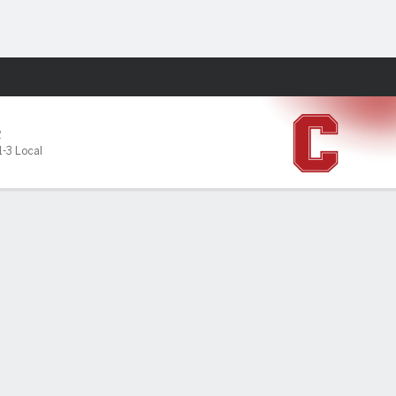
Watch
Juegos
R
1-3 Local