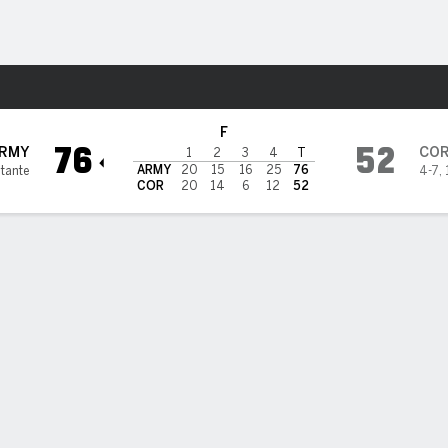
o
NCAAW
Más Deportes
ll Big Red
F
76
52
RMY
CO
1
2
3
4
T
ARMY
20
15
16
25
76
itante
4-7
,
COR
20
14
6
12
52
ÍSTICAS DE EQUIPO