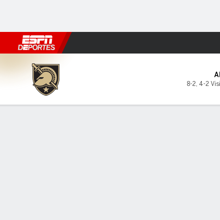
Fútbol
MLB
F. Americano
Básquetbol
WNBA
F1
Boxe
Army Black Knights en Corne
A
8-2
,
4-2 Vis
Resumen
Ficha
Estadísticas de Equipo
LÍDERES DEL JUEGO
ESTAD