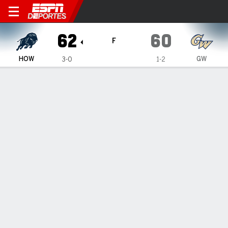
Howard Bison en George Was
62
60
F
HOW
GW
3-0
1-2
Resumen
Ficha
Estadísticas de Equipo
ESTADÍSTICAS DE EQUIPO
FG
21-55
21-51
FG%
38
41
3PT
2-16
3-17
3PT%
13
18