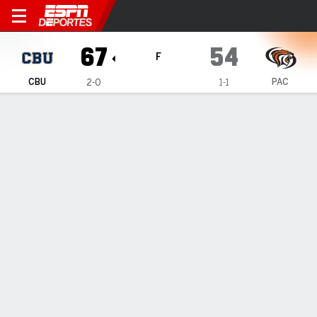
California Baptist Lancers en
67
54
F
CBU
PAC
2-0
1-1
Resumen
Ficha
Estadísticas de Equipo
ESTADÍSTICAS DE EQUIPO
FG
24-63
20-69
FG%
38
29
3PT
9-30
7-26
3PT%
30
27