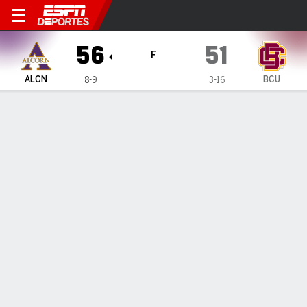
Alcorn State Lady Braves e
56
51
F
ALCN
BCU
8-9
3-16
Resumen
Ficha
Estadísticas de Equipo
ESTADÍSTICAS DE EQUIPO
FG
19-59
20-49
FG%
32
41
3PT
6-26
2-9
3PT%
23
22