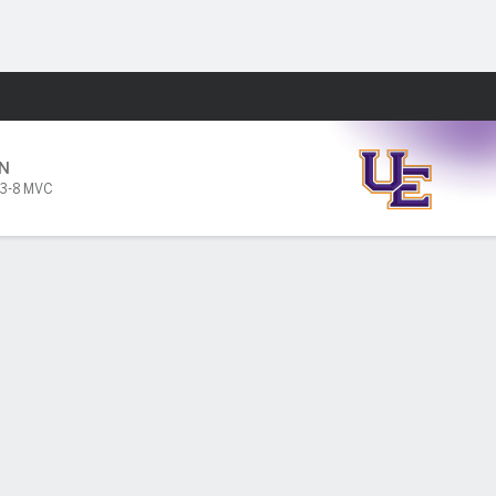
Watch
Juegos
N
3-8 MVC