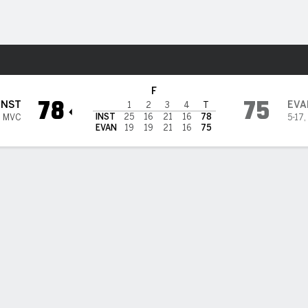
o
NCAAW
Más Deportes
Evansville Purple Aces
F
78
75
INST
EVA
1
2
3
4
T
INST
25
16
21
16
78
7 MVC
5-17
,
EVAN
19
19
21
16
75
ÍSTICAS DE EQUIPO