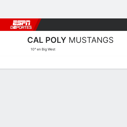
Fútbol
MLB
F. Americano
Básquetbol
WNBA
F1
Boxe
CAL POLY
MUSTANGS
10° en Big West
Calendario
Estadísticas
Plantilla
Calendario 2025-26
TEMPORADA REGULAR