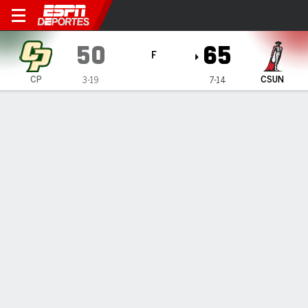
Cal Poly Mustangs en Cal St
50
65
F
CP
CSUN
3-19
7-14
Resumen
Ficha
Estadísticas de Equipo
1
2
3
4
T
CP
12
14
15
9
50
CSUN
10
5
25
25
65
LÍDERES DEL JUEGO