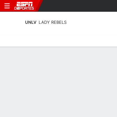
UNLV
LADY REBELS
Calendario
Estadísticas
Plantilla
Calendario 2026-27
2° en MW
16/12
en
Calendario
TBD
MW 2025-26
EQUIPO
CONF
GB
GEN