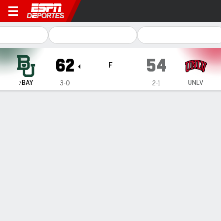
Baylor Bears en UNLV Lady 
62
54
F
BAY
UNLV
3-0
2-1
7
Resumen
Ficha
Estadísticas de Equipo
1
2
3
4
T
BAY
13
17
13
19
62
UNLV
13
14
22
5
54