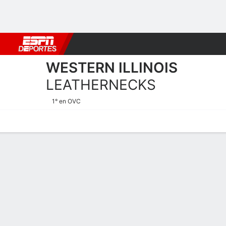
Fútbol
MLB
F. Americano
Básquetbol
WNBA
F1
Boxe
WESTERN ILLINOIS
LEATHERNECKS
1° en OVC
Calendario
Estadísticas
Plantilla
Calendario 2025-26