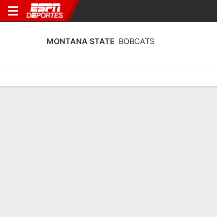
MONTANA STATE
BOBCATS
Calendario
Estadísticas
Plantilla
Calendario Montana State Bobcats
2026-27
Sin información disponible