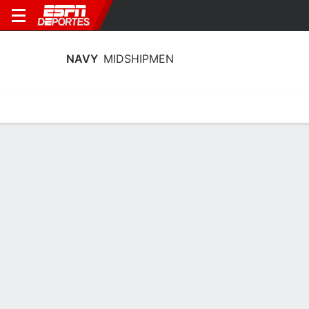
NAVY
MIDSHIPMEN
Calendario
Estadísticas
Plantilla
Calendario Navy Midshipmen 2026-27
Sin información disponible