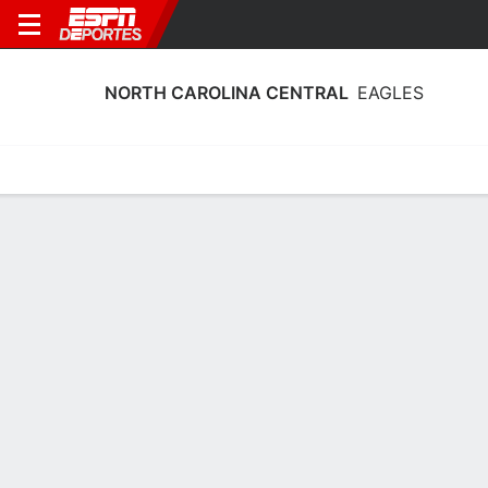
NORTH CAROLINA CENTRAL
EAGLES
Calendario
Estadísticas
Plantilla
Calendario North Carolina Central
Eagles 2026-27
Temporada Regular
FECHA
OPONENTE
HORA
TV
ENTRADAS
Mié., 11/11
12:00 AM