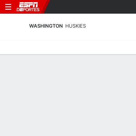
WASHINGTON
HUSKIES
Calendario
Estadísticas
Plantilla
Calendario Washington Huskies 2026-
27
Temporada Regular
FECHA
OPONENTE
HORA
TV
ENTRADAS
Mar., 17/11
12:00 AM
6 tickets as low as $47