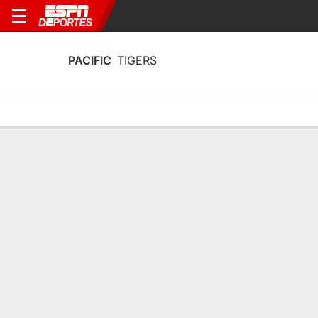
PACIFIC
TIGERS
Calendario
Estadísticas
Plantilla
Calendario Pacific Tigers 2026-27
Sin información disponible