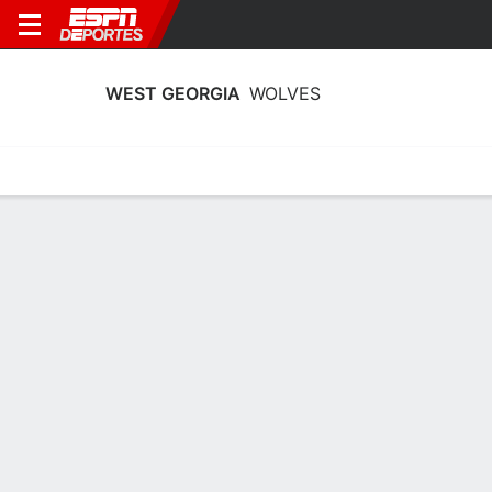
WEST GEORGIA
WOLVES
Calendario
Estadísticas
Plantilla
Estadísticas de West Georgia Wolves
2025-26
Líderes
Puntos
Rebotes
Asistencias
Robos
A. Donald
D. Jones
G. O'Gara
G
A
G