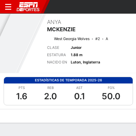
ANYA
MCKENZIE
West Georgia Wolves
#2
A
CLASE
Junior
ESTATURA
1.88 m
NACIDO EN
Luton, Inglaterra
ESTADÍSTICAS DE TEMPORADA 2025-26
PTS
REB
AST
FG%
1.6
2.0
0.1
50.0
Perfil de Jugador
Noticias
Estadísticas
Bio
Resumen de Jue