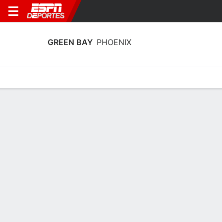
GREEN BAY
PHOENIX
Calendario
Estadísticas
Plantilla
Estadísticas de Green Bay Phoenix
2025-26
Líderes
Puntos
Rebotes
Asistencias
Robos
J. Guyer
J. Guyer
K. Peppler
C
C
G