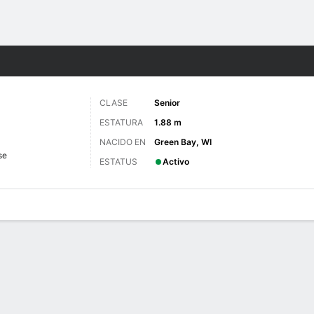
o
NCAAW
Más Deportes
CLASE
Senior
ESTATURA
1.88 m
NACIDO EN
Green Bay, WI
se
ESTATUS
Activo
gos