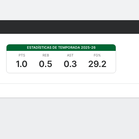
Watch
Juegos
ESTADÍSTICAS DE TEMPORADA 2025-26
PTS
REB
AST
FG%
1.0
0.5
0.3
29.2