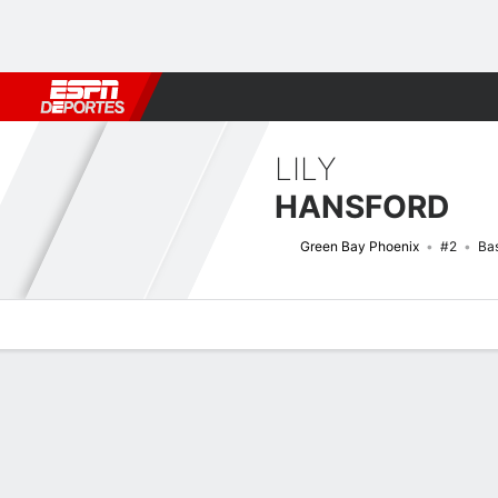
Fútbol
MLB
F. Americano
Básquetbol
WNBA
F1
Boxe
LILY
HANSFORD
Green Bay Phoenix
#2
Ba
Perfil de Jugador
Noticias
Estadísticas
Bio
Resumen de Jue