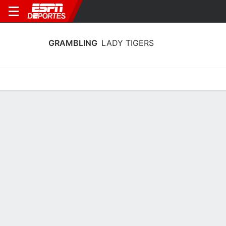
GRAMBLING
LADY TIGERS
Calendario
Estadísticas
Plantilla
Estadísticas de Grambling Lady Tigers
2025-26
Líderes
Puntos
Rebotes
Asistencias
Robos
S. Nunn
S. Nunn
D. Prien
SF
SF
BA