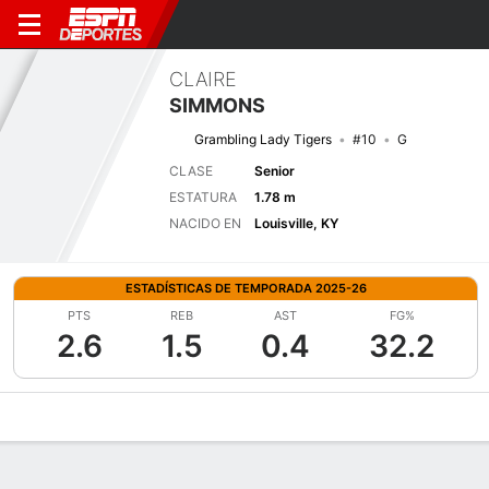
CLAIRE
SIMMONS
Grambling Lady Tigers
#10
G
CLASE
Senior
ESTATURA
1.78 m
NACIDO EN
Louisville, KY
ESTADÍSTICAS DE TEMPORADA 2025-26
PTS
REB
AST
FG%
2.6
1.5
0.4
32.2
Perfil de Jugador
Noticias
Estadísticas
Bio
Resumen de Jue