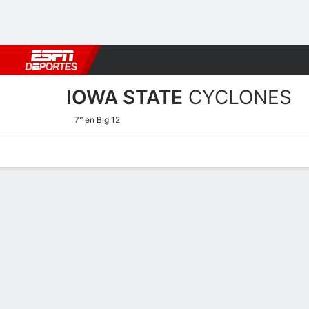
Fútbol
MLB
F. Americano
Básquetbol
WNBA
F1
Boxe
IOWA STATE
CYCLONES
7° en Big 12
Calendario
Estadísticas
Plantilla
Estadísticas de Iowa Stat