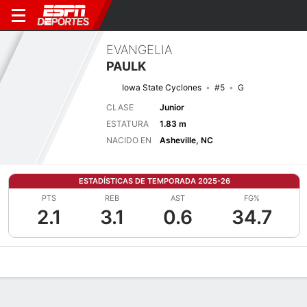
EVANGELIA
PAULK
Iowa State Cyclones
#5
G
CLASE
Junior
ESTATURA
1.83 m
NACIDO EN
Asheville, NC
ESTADÍSTICAS DE TEMPORADA 2025-26
PTS
REB
AST
FG%
2.1
3.1
0.6
34.7
Perfil de Jugador
Noticias
Estadísticas
Bio
Resumen de Jue