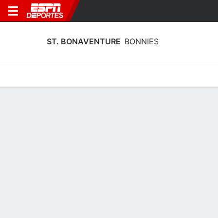
ST. BONAVENTURE
BONNIES
Calendario
Estadísticas
Plantilla
Plantel St. Bonaventure Bonnies
Entrenador
Jim Crowley