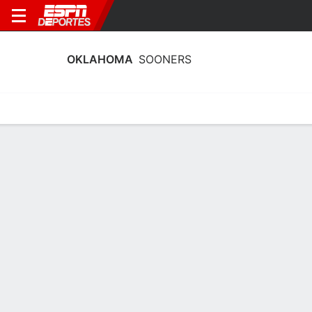
OKLAHOMA
SOONERS
Calendario
Estadísticas
Plantilla
Plantel Oklahoma Sooners
Entrenador
Jennie Baranczyk