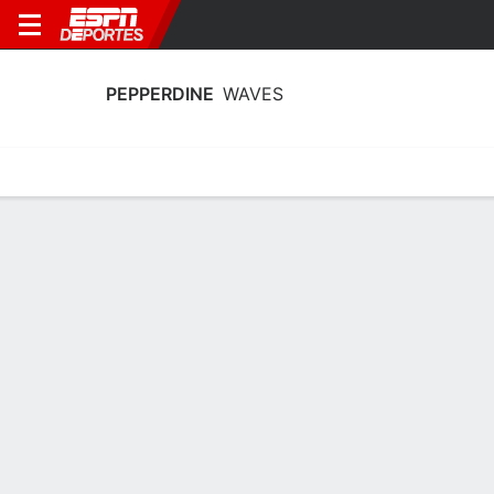
PEPPERDINE
WAVES
Calendario
Estadísticas
Plantilla
Plantel Pepperdine Waves
Entrenador
Katie Faulkner