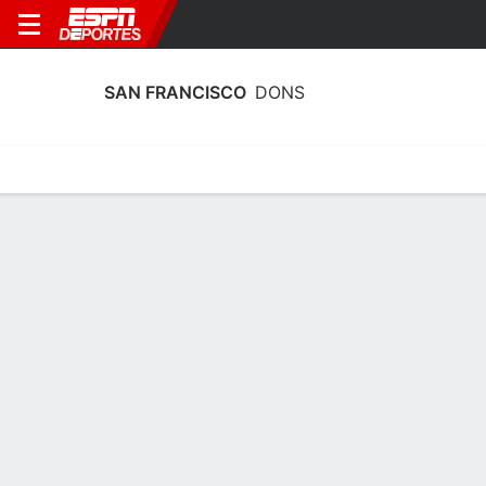
SAN FRANCISCO
DONS
Calendario
Estadísticas
Plantilla
Plantel San Francisco Dons
Entrenador
Molly Goodenbour