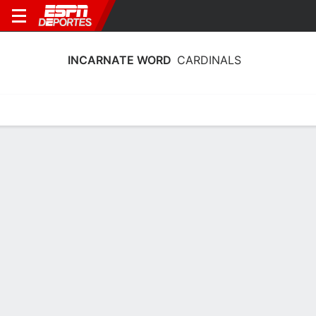
INCARNATE WORD
CARDINALS
Calendario
Estadísticas
Plantilla
Plantel Incarnate Word Cardinals
Entrenador
Jhasmin Player