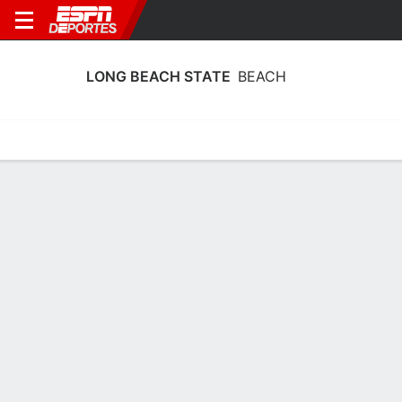
LONG BEACH STATE
BEACH
Calendario
Estadísticas
Plantilla
Plantel Long Beach State Beach
Entrenador
Minyon Moore