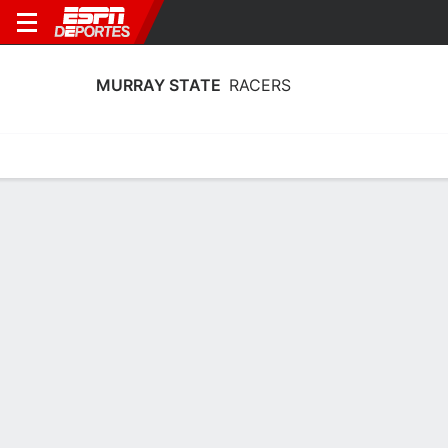
MURRAY STATE
RACERS
Calendario
Estadísticas
Plantilla
Plantel Murray State Racers
Entrenador
Rechelle Turner