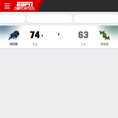
Howard Bison en William & M
74
63
F
HOW
W&M
5-2
1-6
Resumen
Ficha
Estadísticas de Equipo
Howard Bison
Estadísticas
TITULARES
MIN
PTS
FG
3PT
REB
AST
PÉR
PF
N. Miller
#
25
28
9
4-8
0-0
7
2
1
3
Z. Thomas
#
24
17
4
1-4
0-0
3
0
1
1