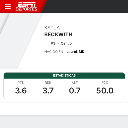
KAYLA
BECKWITH
#3
Centro
NACIDO EN
Laurel, MD
ESTADÍSTICAS
PTS
REB
AST
FG%
3.6
3.7
0.7
50.0
Perfil de Jugador
Noticias
Estadísticas
Bio
Resumen de Jue