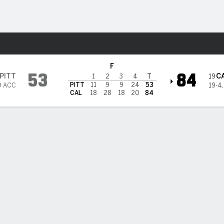
o
NCAAW
Más Deportes
ornia Golden Bears
F
53
84
PITT
C
19
1
2
3
4
T
PITT
11
9
9
24
53
9 ACC
19-4
CAL
18
28
18
20
84
PT
TL A-I
REB
AST
PÉR
STL
BLK
OREB
DREB