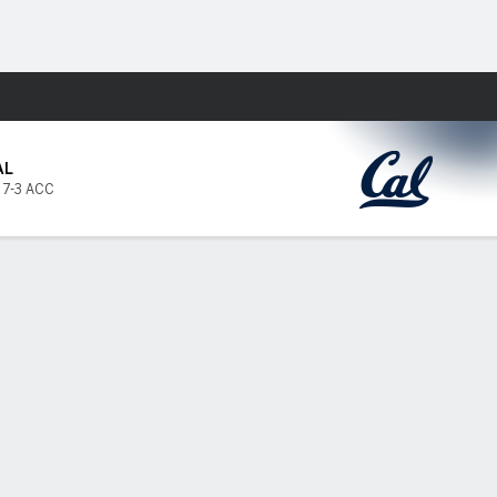
Watch
Juegos
AL
,
7-3 ACC
PF