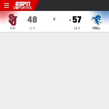
St. John's Red Storm en Seto
48
57
F
SJU
HALL
11-9
14-5
Resumen
Ficha
Estadísticas de Equipo
St. John's Red Storm
Estadísticas
TITULARES
MIN
PTS
FG
3PT
REB
AST
PÉR
PF
K. Lavelle
#
14
33
5
2-6
1-3
6
2
1
4
P. Gedeon
#
21
24
3
1-3
0-1
8
2
3
3
J. Donald
#
5
25
6
2-4
2-4
2
0
2
1
B. Mayo
#
23
36
18
7-14
2-7
1
3
8
4