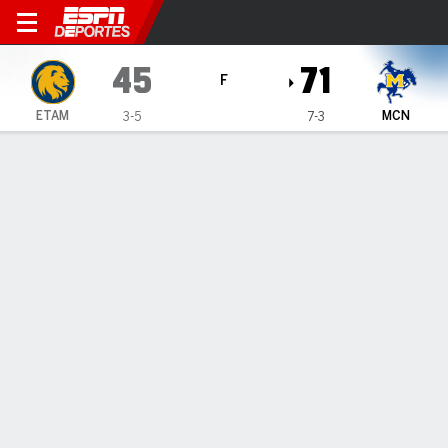
East Texas A&M Lions en Mc
45
71
F
ETAM
MCN
3-5
7-3
Resumen
Ficha
Estadísticas de Equipo
East Texas A&M Lions
Estadísticas
TITULARES
MIN
PTS
FG
3PT
REB
AST
PÉR
PF
T. Ellison
#
21
24
5
2-6
1-4
4
1
3
5
A. Hedrich
#
54
18
0
0-0
0-0
1
0
0
2
R. Po
#
20
37
17
6-12
2-4
2
2
5
0
A. Boyce
#
10
24
0
0-2
0-1
4
3
3
0