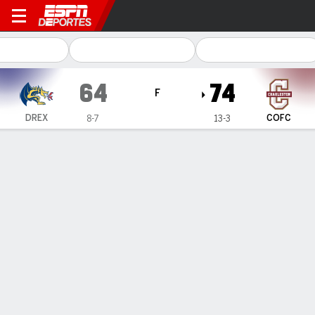
Drexel Dragons en Charlest
64
74
F
DREX
COFC
8-7
13-3
Resumen
Ficha
Estadísticas de Equipo
Drexel Dragons
Estadísticas
TITULARES
MIN
PTS
FG
3PT
REB
AST
PÉR
PF
D. Evans
#
11
31
14
6-8
0-0
12
0
3
1
M. Rullo
#
20
27
7
3-9
0-3
5
4
2
2